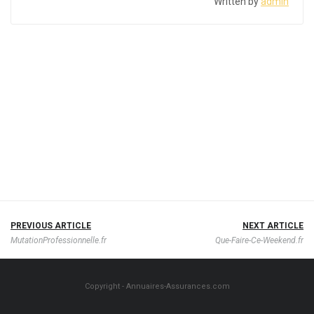
Written by
admin
PREVIOUS ARTICLE
NEXT ARTICLE
MutationProfessionnelle.fr
Que-Faire-Ce-Weekend.fr
Copyright - Annuaires-Assurances.com