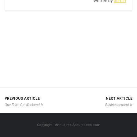
Written by
admin
PREVIOUS ARTICLE
NEXT ARTICLE
Que-Faire-Ce-Weekend.fr
Businessement.fr
Copyright - Annuaires-Assurances.com